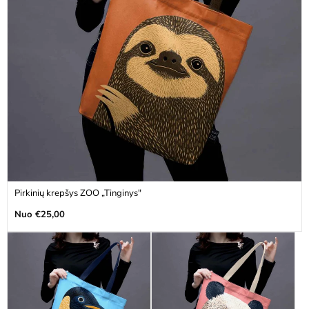
Pirkinių krepšys ZOO „Tinginys"
Įprasta
Nuo €25,00
kaina