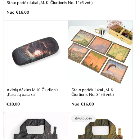
Stalo padėkliukai „M. K. Čiurlionis No. 1" (6 vnt.)
Įprasta
Nuo €16,00
kaina
Akinių dėklas M. K. Čiurlionis
Stalo padėkliukai „M. K.
„Karalių pasaka"
Čiurlionis No. 3" (6 vnt.)
Įprasta
Įprasta
€18,00
Nuo €16,00
kaina
kaina
:
IŠPARDUOTA