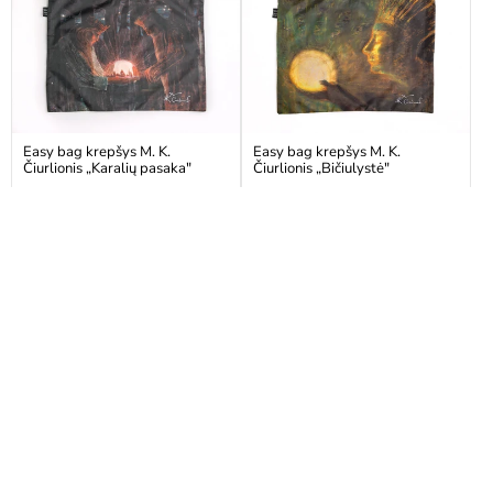
Easy bag krepšys M. K.
Easy bag krepšys M. K.
Čiurlionis „Karalių pasaka"
Čiurlionis „Bičiulystė"
Įprasta
Įprasta
€15,00
€15,00
kaina
kaina
VISA KOLEKCIJA