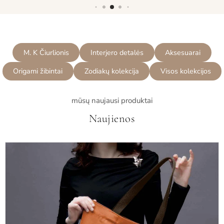
M. K Čiurlionis
Interjero detalės
Aksesuarai
Origami žibintai
Zodiakų kolekcija
Visos kolekcijos
mūsų naujausi produktai
Naujienos