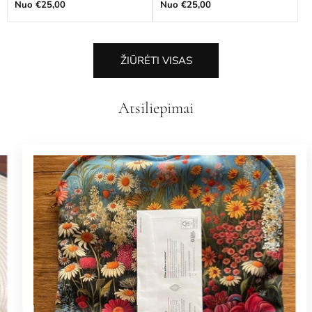
Įprasta
Įprasta
Nuo €25,00
Nuo €25,00
kaina
kaina
ŽIŪRĖTI VISAS
Atsiliepimai