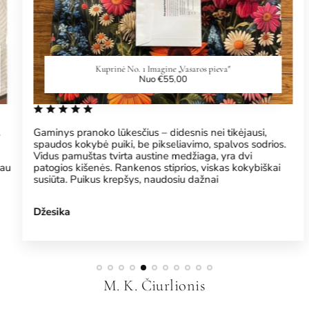
Kuprinė No. 1 Imagine „Vasaros pieva"
Į
Nuo €55,00
p
r
a
s
t
Gaminys pranoko lūkesčius – didesnis nei tikėjausi,
a
spaudos kokybė puiki, be pikseliavimo, spalvos sodrios.
k
Vidus pamuštas tvirta austine medžiaga, yra dvi
a
u
patogios kišenės. Rankenos stiprios, viskas kokybiškai
i
susiūta. Puikus krepšys, naudosiu dažnai
n
a
Džesika
M. K. Čiurlionis