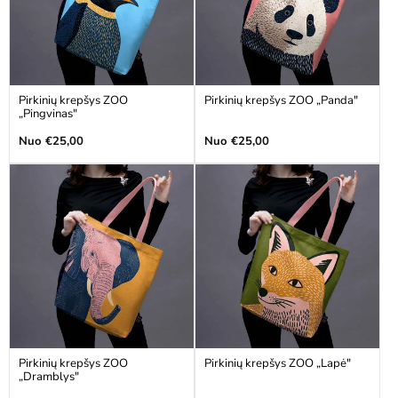
Pirkinių krepšys ZOO
Pirkinių krepšys ZOO „Panda"
„Pingvinas"
Įprasta
Įprasta
Nuo €25,00
Nuo €25,00
kaina
kaina
Pirkinių krepšys ZOO
Pirkinių krepšys ZOO „Lapė"
„Dramblys"