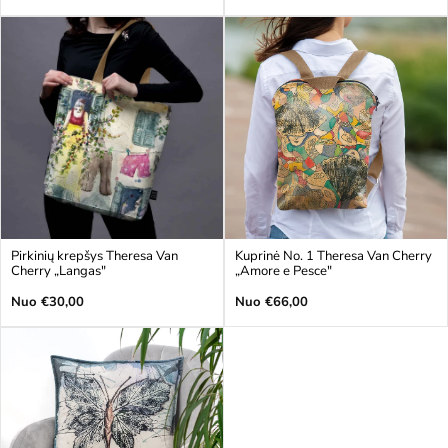
kaina
kaina
Pirkinių krepšys Theresa Van
Kuprinė No. 1 Theresa Van Cherry
Cherry „Langas"
„Amore e Pesce"
Įprasta
Įprasta
Nuo €30,00
Nuo €66,00
kaina
kaina