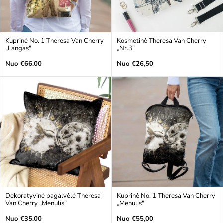
Kuprinė No. 1 Theresa Van Cherry
Kosmetinė Theresa Van Cherry
„Langas"
„Nr.3"
Įprasta
Įprasta
Nuo €66,00
Nuo €26,50
kaina
kaina
Dekoratyvinė pagalvėlė Theresa
Kuprinė No. 1 Theresa Van Cherry
Van Cherry „Menulis"
„Menulis"
Įprasta
Įprasta
Nuo €35,00
Nuo €55,00