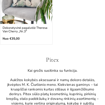
Dekoratyvinė pagalvėlė Theresa
Van Cherry „Nr.3"
Įprasta
Nuo €35,00
kaina
Pitex
Kai grožis susitinka su funkcija.
Aukštos kokybės aksesuarai ir namų dekoro detalės,
įkvėptos M. K. Čiurlionio meno. Kiekvienas gaminys – tai
kruopščiai rankomis kurtas stiliaus ir ilgaamžiškumo
derinys. Pitex siūlo platų kosmetinių, kuprinių, pirkinių
krepšių, stalo padėkliukų ir dovanų rinkinių asortimentą –
visiems, kurie vertina originalumą, kokybę ir subtilų