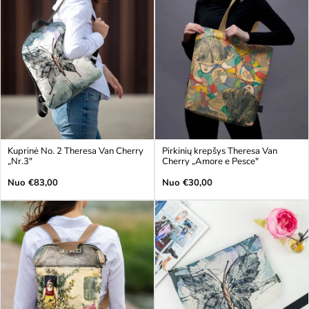
Kuprinė No. 2 Theresa Van Cherry
Pirkinių krepšys Theresa Van
„Nr.3"
Cherry „Amore e Pesce"
Įprasta
Įprasta
Nuo €83,00
Nuo €30,00
kaina
kaina