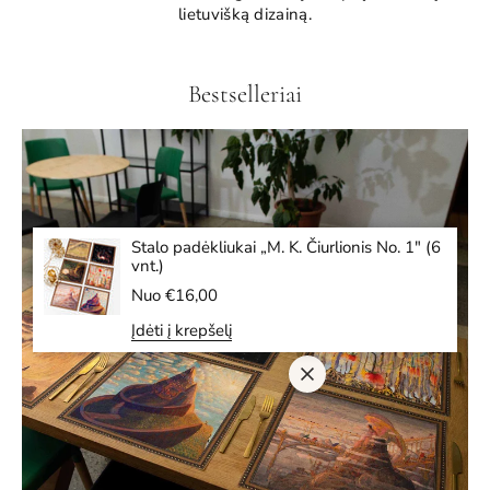
lietuvišką dizainą.
Bestselleriai
Stalo padėkliukai „M. K. Čiurlionis No. 1" (6
vnt.)
Į
Nuo €16,00
p
Įdėti į krepšelį
r
a
s
t
a
k
a
i
n