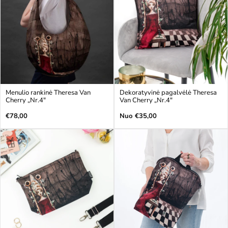
Menulio rankinė Theresa Van
Dekoratyvinė pagalvėlė Theresa
Cherry „Nr.4"
Van Cherry „Nr.4"
Įprasta
Įprasta
€78,00
Nuo €35,00
kaina
kaina