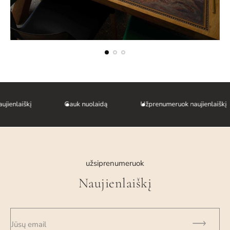
a
ienlaiškį
Gauk nuolaidą
Užprenumeruok naujienlaiškį
užsiprenumeruok
Naujienlaiškį
Jūsų email