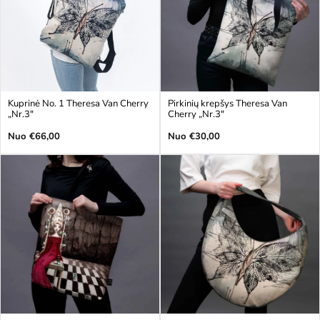
Kuprinė No. 1 Theresa Van Cherry
Pirkinių krepšys Theresa Van
„Nr.3"
Cherry „Nr.3"
Įprasta
Įprasta
Nuo €66,00
Nuo €30,00
kaina
kaina