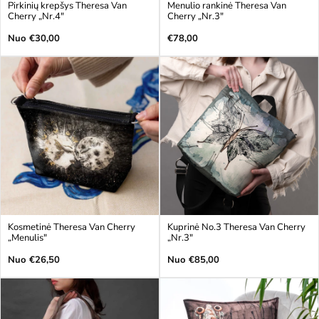
Pirkinių krepšys Theresa Van
Menulio rankinė Theresa Van
Cherry „Nr.4"
Cherry „Nr.3"
Įprasta
Įprasta
Nuo €30,00
€78,00
kaina
kaina
Kosmetinė Theresa Van Cherry
Kuprinė No.3 Theresa Van Cherry
„Menulis"
„Nr.3"
Įprasta
Įprasta
Nuo €26,50
Nuo €85,00
kaina
kaina