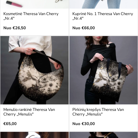
Kosmetinė Theresa Van Cherry
Kuprinė No. 1 Theresa Van Cherry
„Nr.4"
„Nr.4"
Įprasta
Įprasta
Nuo €26,50
Nuo €66,00
kaina
kaina
Menulio rankinė Theresa Van
Pirkinių krepšys Theresa Van
Cherry „Menulis"
Cherry „Menulis"
Įprasta
Įprasta
€65,00
Nuo €30,00
kaina
kaina