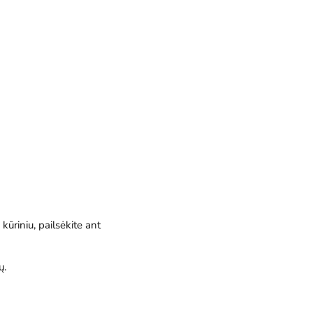
kūriniu, pailsėkite ant
ų.