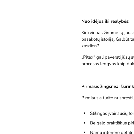
Nuo idėjos iki realybės:
Kiekvienas žinome tą jausm
pasakotų istoriją. Galbūt t
kasdien?
„Pitex“ gali paversti jūsų 
procesas lengvas kaip dukar
Pirmasis žingsnis: Išsirin
Pirmiausia turite nuspręsti
Stilingas įvairiausių f
Be galo praktiškus pir
Namų interjero detal