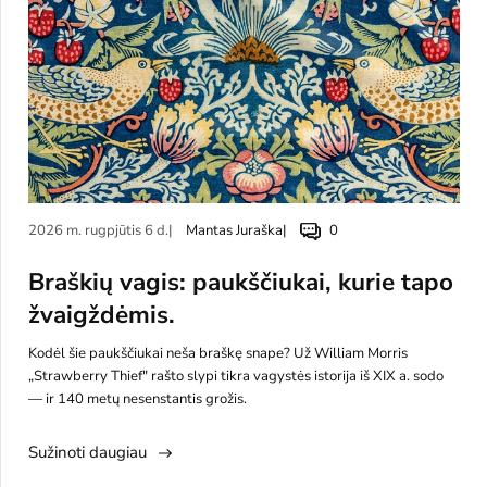
2026 m. rugpjūtis 6 d.
Mantas Juraška
0
Braškių vagis: paukščiukai, kurie tapo
žvaigždėmis.
Kodėl šie paukščiukai neša braškę snape? Už William Morris
„Strawberry Thief" rašto slypi tikra vagystės istorija iš XIX a. sodo
— ir 140 metų nesenstantis grožis.
Sužinoti daugiau