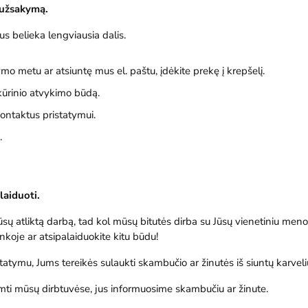
i užsakymą.
s belieka lengviausia dalis.
o metu ar atsiuntę mus el. paštu, įdėkite prekę į krepšelį.
kūrinio atvykimo būdą.
ontaktus pristatymui.
.
laiduoti.
ų atliktą darbą, tad kol mūsų bitutės dirba su Jūsų vienetiniu meno 
nkoje ar atsipalaiduokite kitu būdu!
tatymu, Jums tereikės sulaukti skambučio ar žinutės iš siuntų karveli
iimti mūsų dirbtuvėse, jus informuosime skambučiu ar žinute.