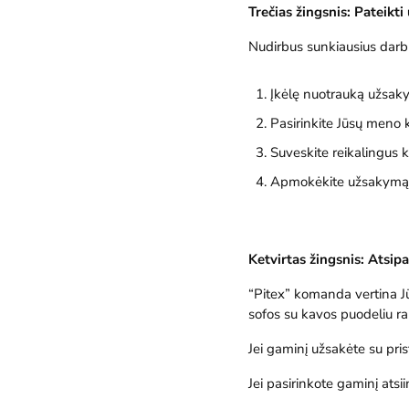
Trečias žingsnis: Pateikt
Nudirbus sunkiausius darbu
Įkėlę nuotrauką užsakym
Pasirinkite Jūsų meno 
Suveskite reikalingus k
Apmokėkite užsakymą
Ketvirtas žingsnis: Atsipa
“Pitex” komanda vertina Jūs
sofos su kavos puodeliu ra
Jei gaminį užsakėte su pris
Jei pasirinkote gaminį ats