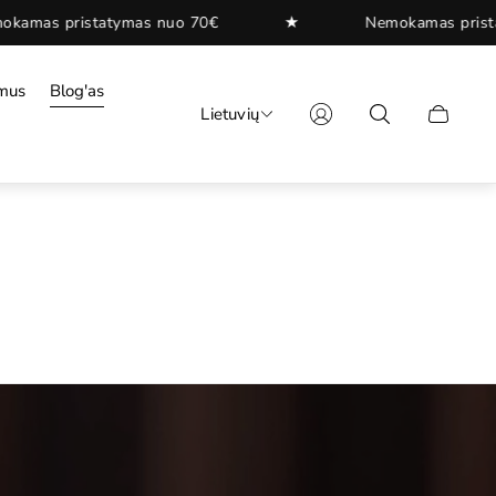
★
statymas nuo 70€
Nemokamas pristatymas nuo
mus
Blog'as
Lietuvių
.