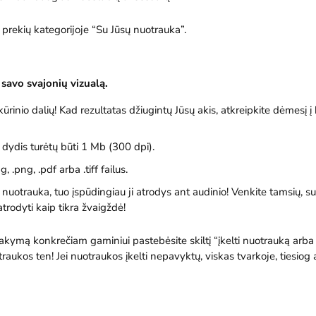
e prekių kategorijoje “Su Jūsų nuotrauka”.
 savo svajonių vizualą.
kūrinio dalių! Kad rezultatas džiugintų Jūsų akis, atkreipkite dėmesį į
 dydis turėtų būti 1 Mb (300 dpi).
pg
,
.png
,
.pdf
arba
.tiff
failus.
uotrauka, tuo įspūdingiau ji atrodys ant audinio! Venkite tamsių, sus
atrodyti kaip tikra žvaigždė!
kymą konkrečiam gaminiui pastebėsite skiltį “įkelti nuotrauką arb
aukos ten! Jei nuotraukos įkelti nepavyktų, viskas tvarkoje, tiesiog 