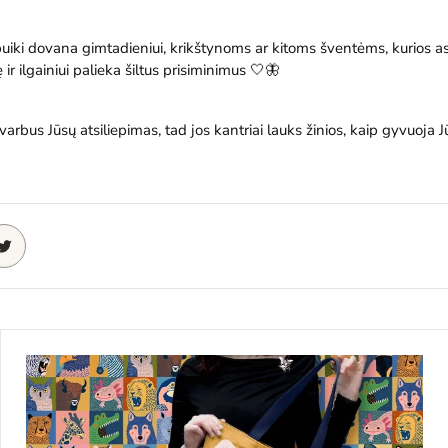
uiki dovana gimtadieniui, krikštynoms ar kitoms šventėms, kurios as
ir ilgainiui palieka šiltus prisiminimus
🤍🦋
arbus Jūsų atsiliepimas, tad jos kantriai lauks žinios, kaip gyvuoja J