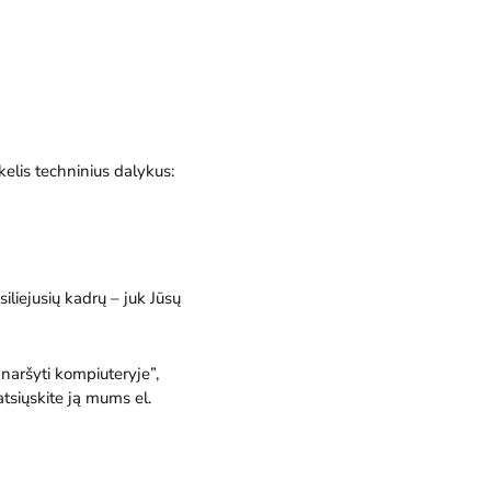
 kelis techninius dalykus:
iliejusių kadrų – juk Jūsų
a
naršyti kompiuteryje
”,
atsiųskite ją mums el.