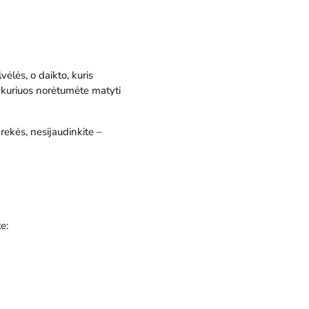
ėlės, o daikto, kuris
, kuriuos norėtumėte matyti
rekės, nesijaudinkite –
e: