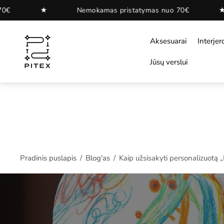
★
★
Nemokamas pristatymas nuo 70€
Ne
"
Aksesuarai
Interjer
Jūsų verslui
Pradinis puslapis
/
Blog'as
/
Kaip užsisakyti personalizuotą 