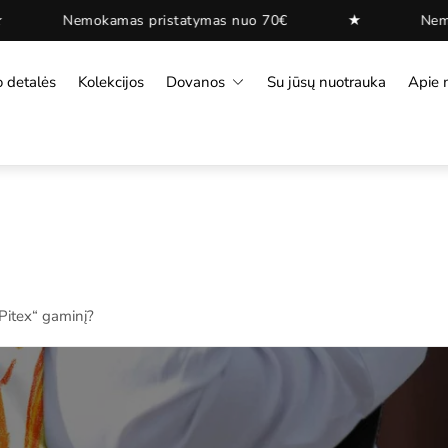
★
mokamas pristatymas nuo 70€
Nemokamas pri
o detalės
Kolekcijos
Dovanos
Su jūsų nuotrauka
Apie 
„Pitex“ gaminį?