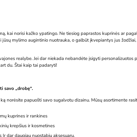
ą, kai norisi kažko ypatingo. Ne tiesiog paprastos kuprinės ar pagalv
ai jūsų mylimo augintinio nuotrauka, o galbūt įkvepiantys jus žodžiai
svajones realybe. Jei dar niekada nebandėte įsigyti personalizuotos p
t du. Štai kaip tai padaryti!
kti savo „drobę“.
, ką norėsite papuošti savo sugalvotu dizainu. Mūsų asortimente rasit
ormų kuprines ir rankines
kinių krepšius ir kosmetines
es
Ir dar daugiau nuostabių aksesuarų.