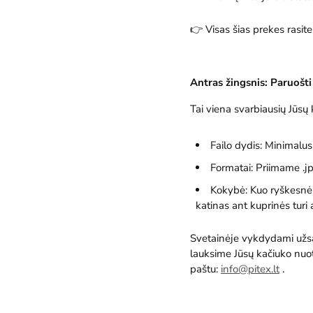
👉
Visas šias prekes rasit
Antras žingsnis: Paruošti
Tai viena svarbiausių Jūsų 
Failo dydis: Minimalus
Formatai: Priimame
.j
Kokybė: Kuo ryškesnė n
katinas ant kuprinės turi 
Svetainėje vykdydami užsa
lauksime Jūsų kačiuko nuotr
paštu:
info@pitex.lt
.