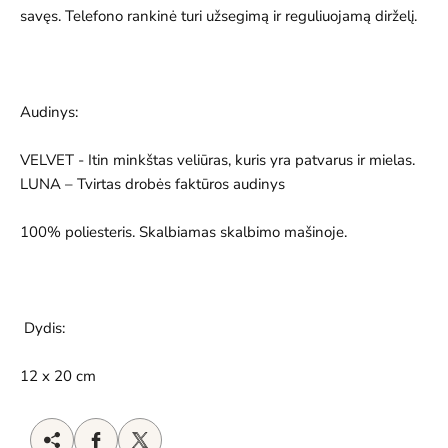
savęs. Telefono rankinė turi užsegimą ir reguliuojamą dirželį.
Audinys:
VELVET - Itin minkštas veliūras, kuris yra patvarus ir mielas.
LUNA – Tvirtas drobės faktūros audinys
100% poliesteris. Skalbiamas skalbimo mašinoje.
Dydis:
12 x 20 cm