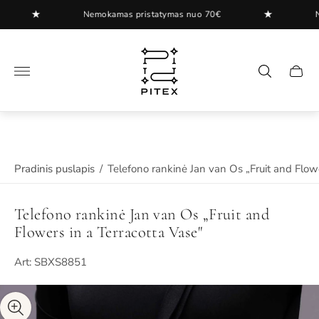
★
★
Nemokamas pristatymas nuo 70€
Nemo
"
.
Pradinis puslapis
/
Telefono rankinė Jan van Os „Fruit and Flowe
Telefono rankinė Jan van Os „Fruit and
Flowers in a Terracotta Vase"
Art: SBXS8851