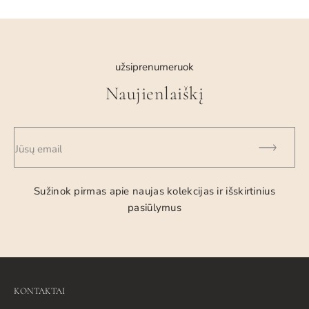
DPD kurjerį arba atsiimti užsakymą mūsų dirbtuvėse d.d
08:00-18:00 adresu Pramonės pr. 23, Kaunas
užsiprenumeruok
Naujienlaiškį
Jūsų email
Sužinok pirmas apie naujas kolekcijas ir išskirtinius
pasiūlymus
KONTAKTAI