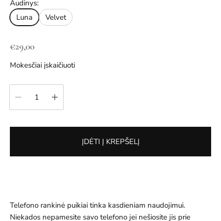
Audinys:
Luna
Velvet
Į
€29,00
p
Mokesčiai įskaičiuoti
r
a
kiekis:
s
t
a
k
ĮDĖTI Į KREPŠELĮ
a
i
n
a
Telefono rankinė puikiai tinka kasdieniam naudojimui.
Niekados nepamesite savo telefono jei nešiosite jis prie