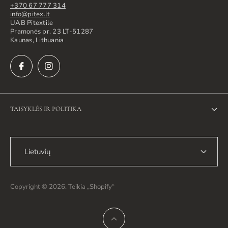
+370 67 777 314
info@pitex.lt
UAB Pitextile
Pramonės pr. 23 LT-51287
Kaunas, Lithuania
TAISYKLĖS IR POLITIKA
Privatumo politika
Lietuvių
Grąžinimo politika
Siuntimo politika
Copyright © 2026. Teikia „Shopify“
Paslaugų teikimo sąlygos