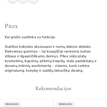
Pitex
Kai grožis susitinka su funkcija.
Aukštos kokybės aksesuarai ir namų dekoro detalės.
Kiekvienas gaminys – tai kruopščiai rankomis kurtas
stiliaus ir ilgaamžiškumo derinys. Pitex siūlo platų
kosmetinių, kuprinių, pirkinių krepšių, stalo padėkliukų ir
dovanų rinkinių asortimentą – visiems, kurie vertina
originalumą, kokybę ir subtilų lietuvišką dizainą.
Rekomendacijos
:
:
IŠPARDUOTA
IŠPARDUOTA