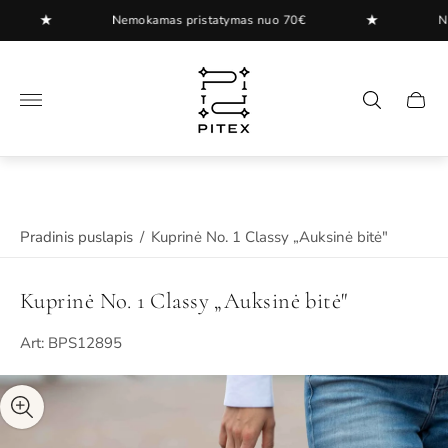
★
★
Nemokamas pristatymas nuo 70€
Nemo
"
.
Pradinis puslapis
/
Kuprinė No. 1 Classy „Auksinė bitė"
Kuprinė No. 1 Classy „Auksinė bitė"
Art: BPS12895