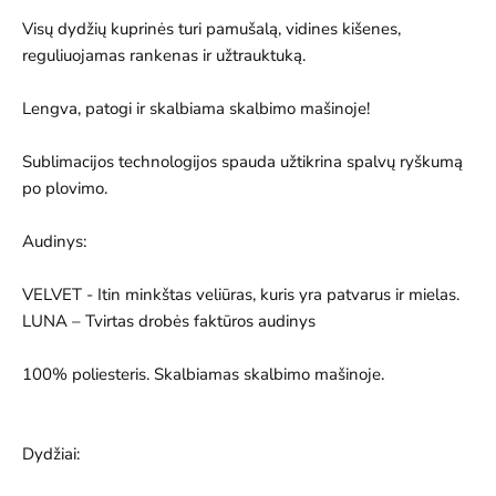
Visų dydžių kuprinės turi pamušalą, vidines kišenes,
reguliuojamas rankenas ir užtrauktuką.
Lengva, patogi ir skalbiama skalbimo mašinoje!
Sublimacijos technologijos spauda užtikrina spalvų ryškumą
po plovimo.
Audinys:
VELVET - Itin minkštas veliūras, kuris yra patvarus ir mielas.
LUNA – Tvirtas drobės faktūros audinys
100% poliesteris. Skalbiamas skalbimo mašinoje.
Dydžiai: