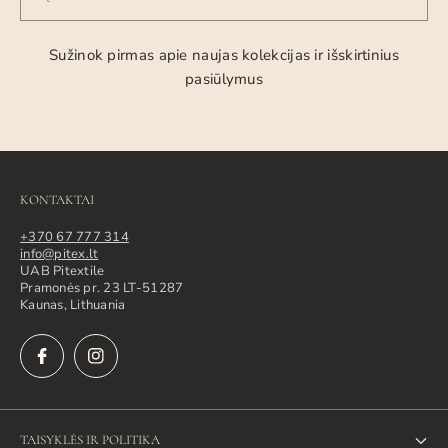
Sužinok pirmas apie naujas kolekcijas ir išskirtinius
pasiūlymus
KONTAKTAI
+370 67 777 314
info@pitex.lt
UAB Pitextile
Pramonės pr. 23 LT-51287
Kaunas, Lithuania
TAISYKLĖS IR POLITIKA