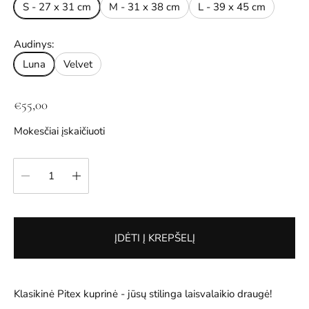
S - 27 x 31 cm
M - 31 x 38 cm
L - 39 x 45 cm
Audinys:
Luna
Velvet
Į
€55,00
p
Mokesčiai įskaičiuoti
r
a
kiekis:
s
t
a
k
ĮDĖTI Į KREPŠELĮ
a
i
n
a
Klasikinė Pitex kuprinė - jūsų stilinga laisvalaikio draugė!