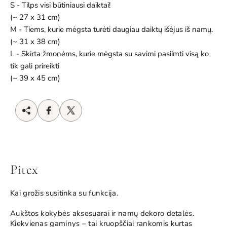
S - Tilps visi būtiniausi daiktai!
(~ 27 x 31 cm)
M - Tiems, kurie mėgsta turėti daugiau daiktų išėjus iš namų.
(~ 31 x 38 cm)
L - Skirta žmonėms, kurie mėgsta su savimi pasiimti visą ko
tik gali prireikti
(~ 39 x 45 cm)
Pitex
Kai grožis susitinka su funkcija.
Aukštos kokybės aksesuarai ir namų dekoro detalės.
Kiekvienas gaminys – tai kruopščiai rankomis kurtas