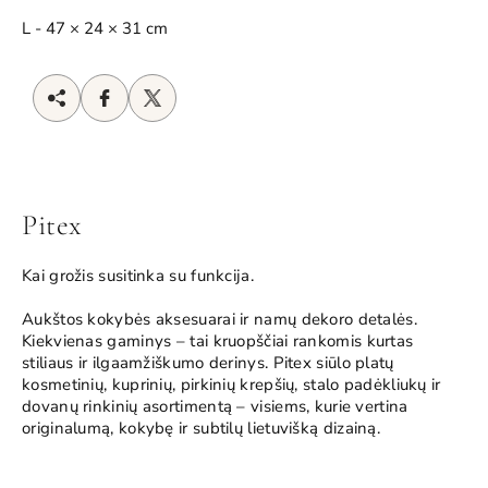
L - 47 × 24 × 31 cm
Pitex
Kai grožis susitinka su funkcija.
Aukštos kokybės aksesuarai ir namų dekoro detalės.
Kiekvienas gaminys – tai kruopščiai rankomis kurtas
stiliaus ir ilgaamžiškumo derinys. Pitex siūlo platų
kosmetinių, kuprinių, pirkinių krepšių, stalo padėkliukų ir
dovanų rinkinių asortimentą – visiems, kurie vertina
originalumą, kokybę ir subtilų lietuvišką dizainą.