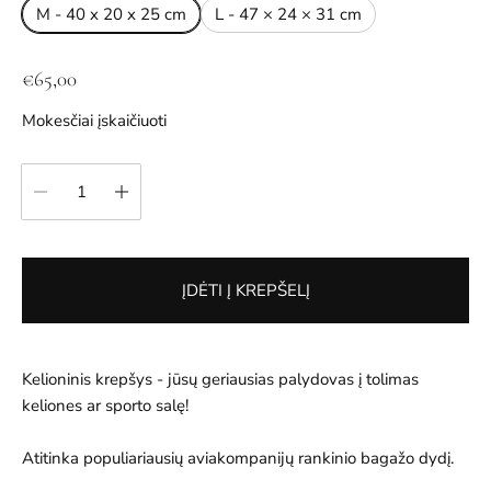
M - 40 x 20 x 25 cm
L - 47 × 24 × 31 cm
Į
€65,00
p
Mokesčiai įskaičiuoti
r
a
kiekis:
s
t
a
k
ĮDĖTI Į KREPŠELĮ
a
i
n
a
Kelioninis krepšys - jūsų geriausias palydovas į tolimas
keliones ar sporto salę!
Atitinka populiariausių aviakompanijų rankinio bagažo dydį.