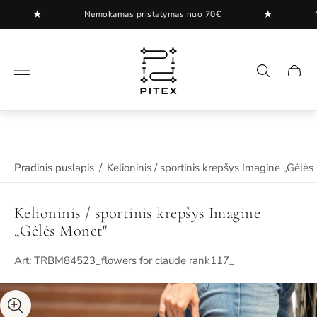
★
★
Nemokamas pristatymas nuo 70€
Nemo
"
.
Pradinis puslapis
/
Kelioninis / sportinis krepšys Imagine „Gėlė
Kelioninis / sportinis krepšys Imagine
„Gėlės Monet"
Art: TRBM84523_flowers for claude rank117_