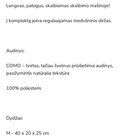
Lengvas, patogus, skalbiamas skalbimo mašinoje!
Į komplektą įeina reguliuojamas medvilninis diržas.
Audinys:
COMO – tvirtas, tačiau švelnus prisilietimui audinys,
pasižymintis natūralia tekstūra
100% poliesteris
Dydžiai:
M - 40 x 20 x 25 cm