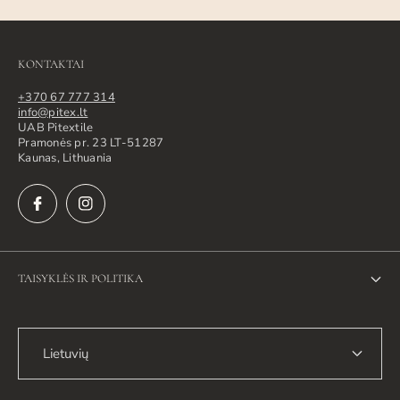
KONTAKTAI
+370 67 777 314
info@pitex.lt
UAB Pitextile
Pramonės pr. 23 LT-51287
Kaunas, Lithuania
TAISYKLĖS IR POLITIKA
Privatumo politika
Lietuvių
Grąžinimo politika
Siuntimo politika