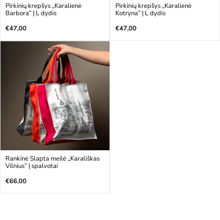
Pirkinių krepšys „Karalienė
Pirkinių krepšys „Karalienė
Barbora” | L dydis
Kotryna” | L dydis
Įprasta
Įprasta
€47,00
€47,00
kaina
kaina
Rankinė Slapta meilė „Karališkas
Vilnius” | spalvotai
Įprasta
€66,00
kaina