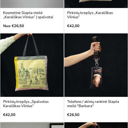
Kosmetinė Slapta meilė
Pirkinių krepšys „Karališkas
„Karališkas Vilnius” | spalvotai
Vilnius”
Įprasta
Įprasta
Nuo €26,50
€42,00
kaina
kaina
Pirkinių krepšys „Spalvotas
Telefono / akinių rankinė Slapta
Karališkas Vilnius”
meilė "Barbara"
Įprasta
Įprasta
€42,00
€26,50
kaina
kaina