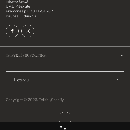
info@pitex.lt
UAB Pitextile
Pramonės pr. 23 LT-51287
Kaunas, Lithuania
TAISYKLĖS IR POLITIKA
Privatumo politika
Lietuvių
Grąžinimo politika
Siuntimo politika
Copyright © 2026. Teikia „Shopify“
Paslaugų teikimo sąlygos