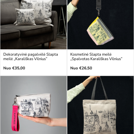
Dekoratyvinė pagalvėlė Slapta
Kosmetinė Slapta meilė
meilė „Karališkas Vilnius”
„Spalvotas Karališkas Vilnius”
Įprasta
Įprasta
Nuo €35,00
Nuo €26,50
kaina
kaina