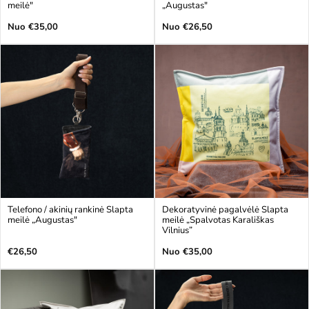
meilė"
„Augustas"
Įprasta
Įprasta
Nuo €35,00
Nuo €26,50
kaina
kaina
Telefono / akinių rankinė Slapta
Dekoratyvinė pagalvėlė Slapta
meilė „Augustas"
meilė „Spalvotas Karališkas
Vilnius”
Įprasta
Įprasta
€26,50
Nuo €35,00
kaina
kaina