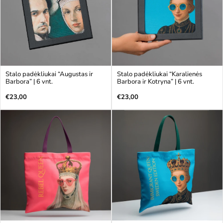
Stalo padėkliukai “Augustas ir
Stalo padėkliukai “Karalienės
Barbora” | 6 vnt.
Barbora ir Kotryna” | 6 vnt.
Įprasta
Įprasta
€23,00
€23,00
kaina
kaina