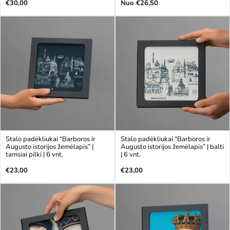
Įprasta
Įprasta
€30,00
Nuo €26,50
kaina
kaina
Stalo padėkliukai “Barboros ir
Stalo padėkliukai “Barboros ir
Augusto istorijos žemėlapis” |
Augusto istorijos žemėlapis” | balti
tamsiai pilki | 6 vnt.
| 6 vnt.
Įprasta
Įprasta
€23,00
€23,00
kaina
kaina