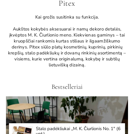
Pitex
Kai grožis susitinka su funkcija.
Aukštos kokybės aksesuarai ir namų dekoro detalės,
įkvėptos M. K. Čiurlionio meno. Kiekvienas gaminys – tai
kruopščiai rankomis kurtas stiliaus ir ilgaamžiškumo
derinys. Pitex siūlo platų kosmetinių, kuprinių, pirkinių
krepšių, stalo padėkliukų ir dovanų rinkinių asortimentą –
visiems, kurie vertina originalumą, kokybę ir subtilų
lietuvišką dizainą.
Bestselleriai
Stalo padėkliukai „M. K. Čiurlionis No. 1" (6
vnt.)