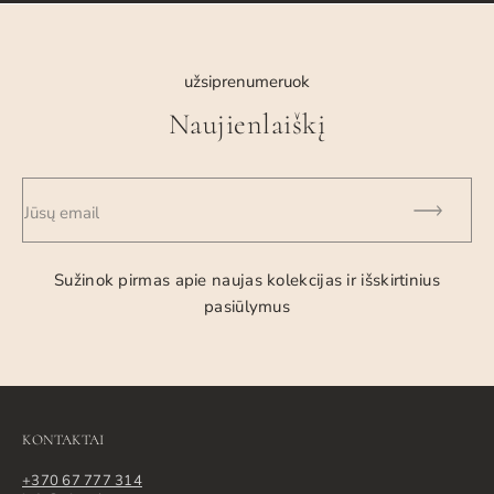
užsiprenumeruok
Naujienlaiškį
Jūsų email
Sužinok pirmas apie naujas kolekcijas ir išskirtinius
pasiūlymus
KONTAKTAI
+370 67 777 314