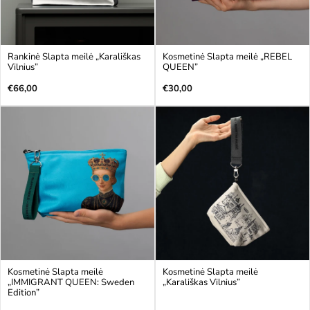
Rankinė Slapta meilė „Karališkas
Kosmetinė Slapta meilė „REBEL
Vilnius”
QUEEN”
Įprasta
Įprasta
€66,00
€30,00
kaina
kaina
Kosmetinė Slapta meilė
Kosmetinė Slapta meilė
„IMMIGRANT QUEEN: Sweden
„Karališkas Vilnius”
Edition”