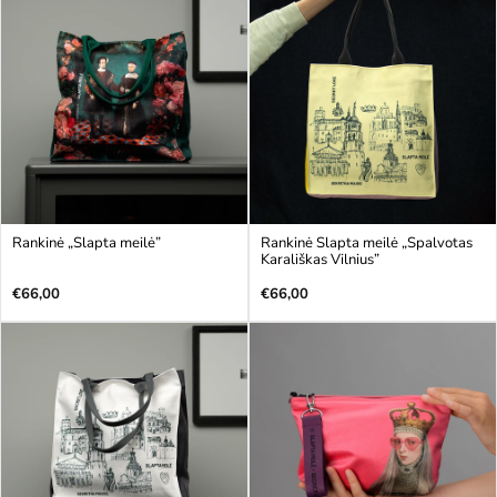
Rankinė „Slapta meilė”
Rankinė Slapta meilė „Spalvotas
Karališkas Vilnius”
Įprasta
Įprasta
€66,00
€66,00
kaina
kaina