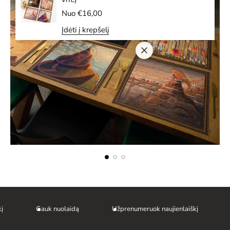
Į
Nuo €16,00
p
Įdėti į krepšelį
r
a
s
t
a
k
a
i
n
a
Gauk nuolaidą
Užprenumeruok naujienlaiškį
G