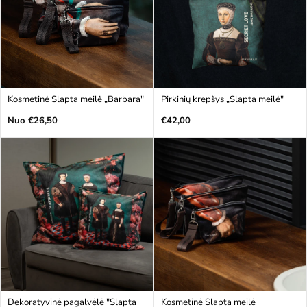
Kosmetinė Slapta meilė „Barbara"
Pirkinių krepšys „Slapta meilė"
Įprasta
Įprasta
Nuo €26,50
€42,00
kaina
kaina
Dekoratyvinė pagalvėlė "Slapta
Kosmetinė Slapta meilė